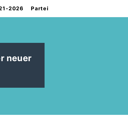
021-2026
Partei
er neuer